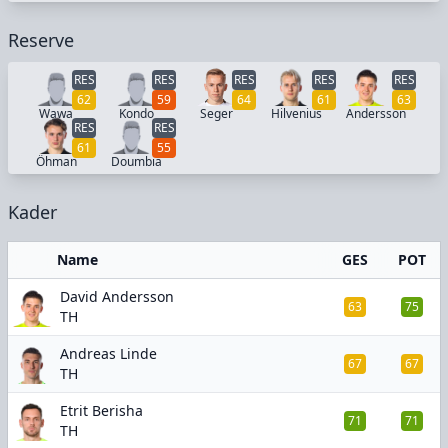
Reserve
RES
RES
RES
RES
RES
62
59
64
61
63
Wawa
Kondo
Seger
Hilvenius
Andersson
RES
RES
61
55
Öhman
Doumbia
Kader
Name
GES
POT
David Andersson
63
75
TH
Andreas Linde
67
67
TH
Etrit Berisha
71
71
TH