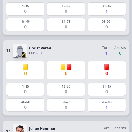
1–15
16–30
31–45
0
0
1
46–60
61–75
76–90+
0
0
0
Tore
Assists
Christ Wawa
11
1
0
Häcken
0
0
0
1–15
16–30
31–45
0
0
0
46–60
61–75
76–90+
0
0
1
Tore
Assists
Johan Hammar
12