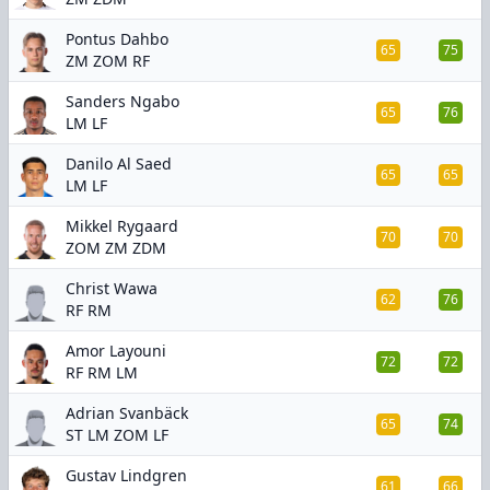
Pontus Dahbo
65
75
ZM ZOM RF
Sanders Ngabo
65
76
LM LF
Danilo Al Saed
65
65
LM LF
Mikkel Rygaard
70
70
ZOM ZM ZDM
Christ Wawa
62
76
RF RM
Amor Layouni
72
72
RF RM LM
Adrian Svanbäck
65
74
ST LM ZOM LF
Gustav Lindgren
61
66