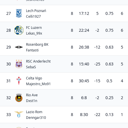
Lech Poznań
27
8
17:12
5
0.75
6
Celli1927
FC Luzern
28
8
22:24
-2
0.75
6
Lxkas_99x
Rosenborg BK
29
8
26:38
-12
0.63
5
Fantasti
RSC Anderlecht
30
8
15:40
-25
0.63
5
SebaS
Celta Vigo
31
8
30:45
-15
0.5
4
Majestro_Mo91
Rio Ave
32
8
6:8
-2
0.25
2
Dxst1n
Lazio Rom
33
8
8:30
-22
0.13
1
Denngar310