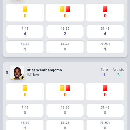
0
0
0
1–15
16–30
31–45
4
2
4
46–60
61–75
76–90+
1
0
1
Tore
Assists
Brice Wembangomo
8
1
3
Häcken
0
0
0
1–15
16–30
31–45
0
0
0
46–60
61–75
76–90+
1
0
0