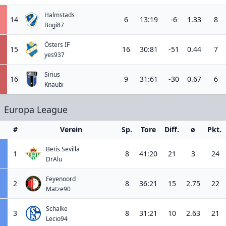
Halmstads
14
6
13:19
-6
1.33
8
Bogi87
Östers IF
15
16
30:81
-51
0.44
7
yes937
Sirius
16
9
31:61
-30
0.67
6
Knaubi
Europa League
#
Verein
Sp.
Tore
Diff.
ø
Pkt.
Betis Sevilla
1
8
41:20
21
3
24
DrAlu
Feyenoord
2
8
36:21
15
2.75
22
Matze90
Schalke
3
8
31:21
10
2.63
21
Lecio94