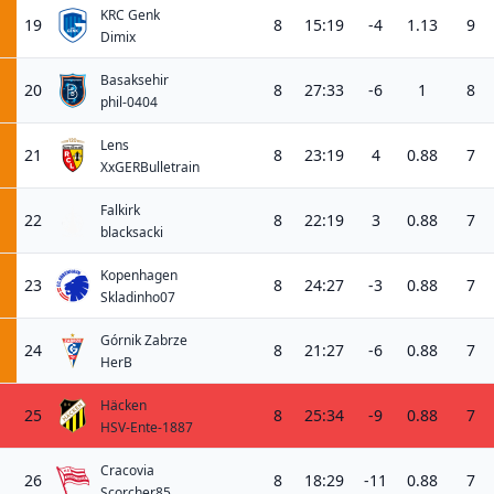
KRC Genk
19
8
15:19
-4
1.13
9
Dimix
Basaksehir
20
8
27:33
-6
1
8
phil-0404
Lens
21
8
23:19
4
0.88
7
XxGERBulletrain
Falkirk
22
8
22:19
3
0.88
7
blacksacki
Kopenhagen
23
8
24:27
-3
0.88
7
Skladinho07
Górnik Zabrze
24
8
21:27
-6
0.88
7
HerB
Häcken
25
8
25:34
-9
0.88
7
HSV-Ente-1887
Cracovia
26
8
18:29
-11
0.88
7
Scorcher85