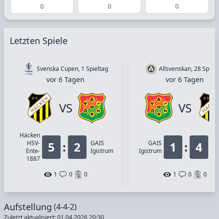
0
0
0
Letzten Spiele
Svenska Cupen, 1 Spieltag
Allsvenskan, 28 Spielt
vor 6 Tagen
vor 6 Tagen
VS
VS
Häcken
Hä
HSV-
5
:
2
GAIS
GAIS
1
:
4
HS
Ente-
Igistrum
Igistrum
En
1887
18
1
0
0
1
0
0
Aufstellung
(4-4-2)
Zuletzt aktualisiert: 01.04.2026 20:30