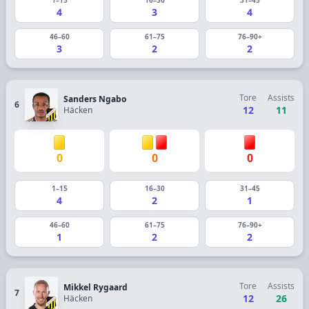
4
3
4
46–60
61–75
76–90+
3
2
2
Tore
Assists
Sanders Ngabo
6
12
11
Häcken
0
0
0
1–15
16–30
31–45
4
2
1
46–60
61–75
76–90+
1
2
2
Tore
Assists
Mikkel Rygaard
7
12
26
Häcken