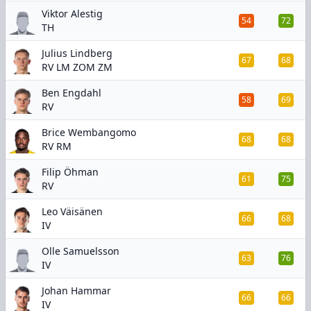
Viktor Alestig
54
72
TH
Julius Lindberg
67
68
RV LM ZOM ZM
Ben Engdahl
58
69
RV
Brice Wembangomo
68
68
RV RM
Filip Öhman
61
75
RV
Leo Väisänen
66
68
IV
Olle Samuelsson
63
76
IV
Johan Hammar
66
66
IV