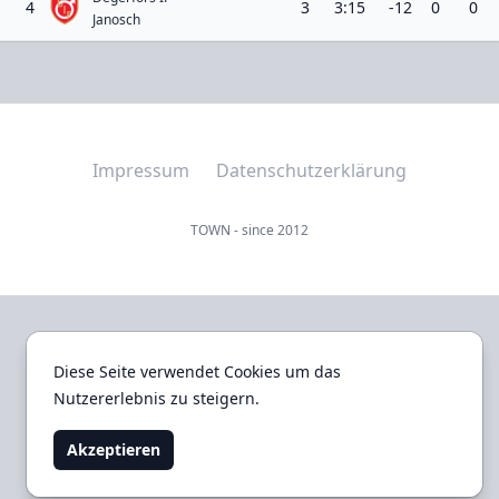
4
3
3:15
-12
0
0
Janosch
Impressum
Datenschutzerklärung
TOWN - since 2012
Diese Seite verwendet Cookies um das
Diese Seite verwendet Cookies um das
Nutzererlebnis zu steigern.
Nutzererlebnis zu steigern.
Akzeptieren
Akzeptieren