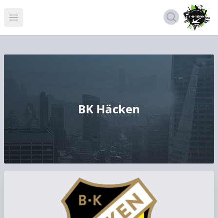
Open menu
BK Häcken