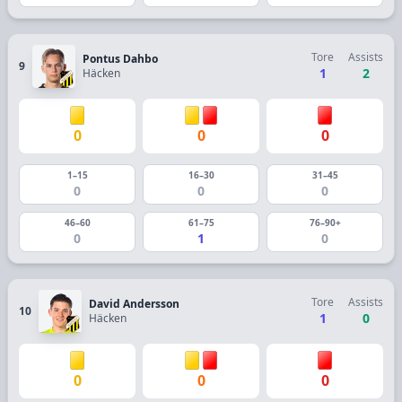
Tore
Assists
Pontus Dahbo
9
1
2
Häcken
0
0
0
1–15
16–30
31–45
0
0
0
46–60
61–75
76–90+
0
1
0
Tore
Assists
David Andersson
10
1
0
Häcken
0
0
0