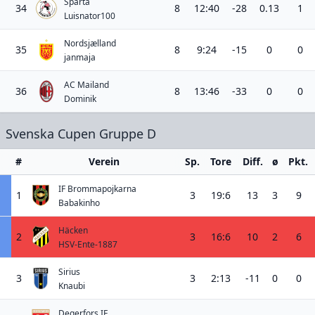
Sparta
34
8
12:40
-28
0.13
1
Luisnator100
Nordsjælland
35
8
9:24
-15
0
0
janmaja
AC Mailand
36
8
13:46
-33
0
0
Dominik
Svenska Cupen Gruppe D
#
Verein
Sp.
Tore
Diff.
ø
Pkt.
IF Brommapojkarna
1
3
19:6
13
3
9
Babakinho
Häcken
2
3
16:6
10
2
6
HSV-Ente-1887
Sirius
3
3
2:13
-11
0
0
Knaubi
Degerfors IF