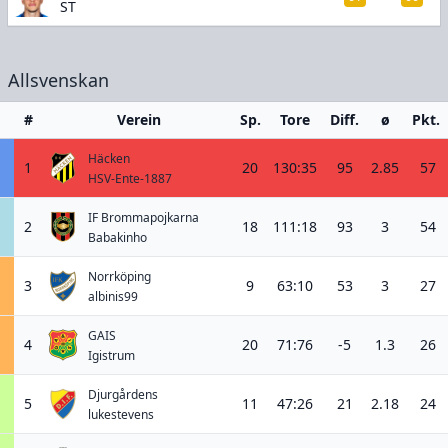
ST
Allsvenskan
#
Verein
Sp.
Tore
Diff.
ø
Pkt.
Häcken
1
20
130:35
95
2.85
57
HSV-Ente-1887
IF Brommapojkarna
2
18
111:18
93
3
54
Babakinho
Norrköping
3
9
63:10
53
3
27
albinis99
GAIS
4
20
71:76
-5
1.3
26
Igistrum
Djurgårdens
5
11
47:26
21
2.18
24
lukestevens