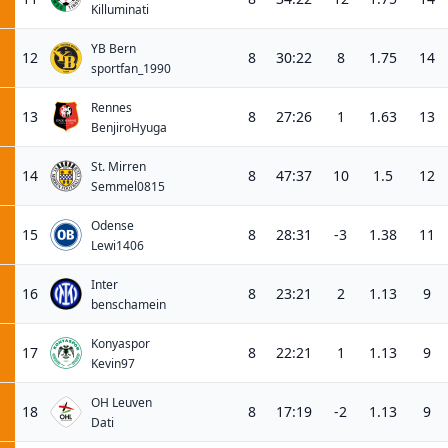
Killuminati
YB Bern
12
8
30:22
8
1.75
14
sportfan_1990
Rennes
13
8
27:26
1
1.63
13
BenjiroHyuga
St. Mirren
14
8
47:37
10
1.5
12
Semmel0815
Odense
15
8
28:31
-3
1.38
11
Lewi1406
Inter
16
8
23:21
2
1.13
9
benschamein
Konyaspor
17
8
22:21
1
1.13
9
Kevin97
OH Leuven
18
8
17:19
-2
1.13
9
Dati