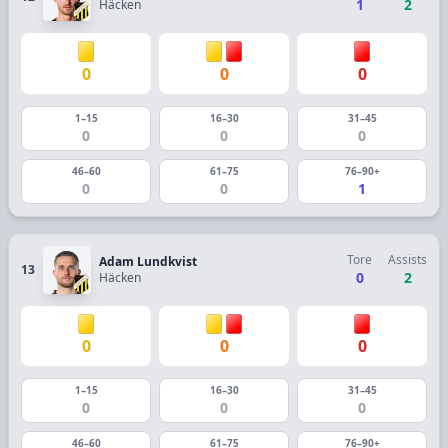
1
2
Häcken
0
0
0
1–15
16–30
31–45
0
0
0
46–60
61–75
76–90+
0
0
1
Tore
Assists
Adam Lundkvist
13
0
2
Häcken
0
0
0
1–15
16–30
31–45
0
0
0
46–60
61–75
76–90+