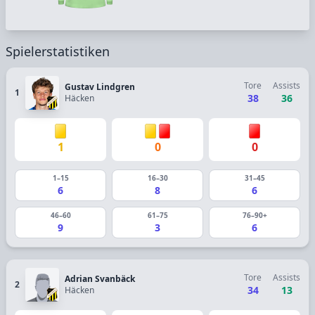
Spielerstatistiken
Tore
Assists
Gustav Lindgren
1
38
36
Häcken
1
0
0
1–15
16–30
31–45
6
8
6
46–60
61–75
76–90+
9
3
6
Tore
Assists
Adrian Svanbäck
2
34
13
Häcken