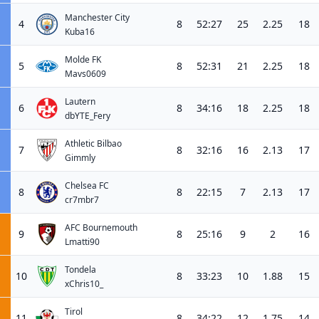
Manchester City
4
8
52:27
25
2.25
18
Kuba16
Molde FK
5
8
52:31
21
2.25
18
Mavs0609
Lautern
6
8
34:16
18
2.25
18
dbYTE_Fery
Athletic Bilbao
7
8
32:16
16
2.13
17
Gimmly
Chelsea FC
8
8
22:15
7
2.13
17
cr7mbr7
AFC Bournemouth
9
8
25:16
9
2
16
Lmatti90
Tondela
10
8
33:23
10
1.88
15
xChris10_
Tirol
11
8
34:22
12
1.75
14