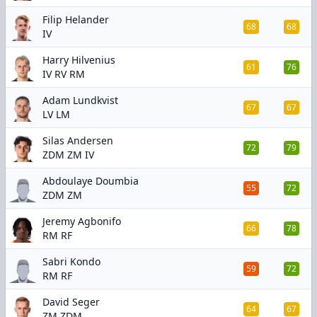
Filip Helander
68
68
IV
Harry Hilvenius
61
76
IV RV RM
Adam Lundkvist
67
67
LV LM
Silas Andersen
72
79
ZDM ZM IV
Abdoulaye Doumbia
55
72
ZDM ZM
Jeremy Agbonifo
66
78
RM RF
Sabri Kondo
59
72
RM RF
David Seger
64
67
ZM ZDM