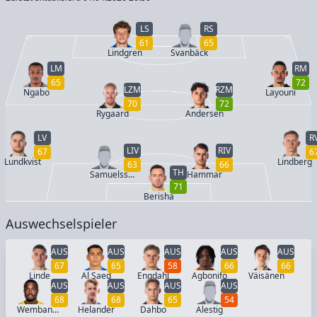
LS
RS
61
65
Lindgren
Svanbäck
LM
RM
65
72
LZM
RZM
Ngabo
Layouni
70
72
Rygaard
Andersen
LV
R
LIV
RIV
67
6
Lundkvist
Lindberg
63
66
TH
Samuelsson
Hammar
71
Berisha
Auswechselspieler
AUS
AUS
AUS
AUS
AUS
67
65
58
66
66
Linde
Al Saed
Engdahl
Agbonifo
Väisänen
AUS
AUS
AUS
AUS
68
68
65
54
Wembangomo
Helander
Dahbo
Alestig