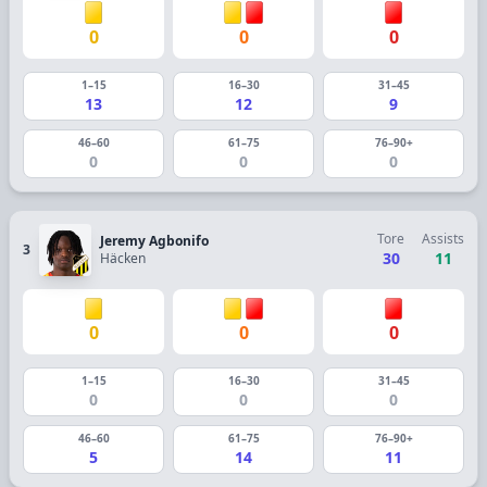
0
0
0
1–15
16–30
31–45
13
12
9
46–60
61–75
76–90+
0
0
0
Tore
Assists
Jeremy Agbonifo
3
30
11
Häcken
0
0
0
1–15
16–30
31–45
0
0
0
46–60
61–75
76–90+
5
14
11