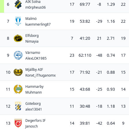
AIK Solna
6
17
69:77
-8
1.29
22
m0rpheus06
Malmö
7
19
53:82
-29
1.16
22
kuemmerling87
Elfsborg
8
7
41:20
21
2.71
19
Nimayia
Värnamo
9
23
62:110
-48
0.74
17
AlexLOK1985
Mjällby AIF
10
17
71:92
-21
0.88
15
Konxt_iThuganomx
Hammarby
11
15
43:68
-25
0.93
14
Muhmann
Göteborg
12
11
30:48
-18
1.18
13
alex13041
Degerfors IF
13
14
39:81
-42
0.64
9
Janosch