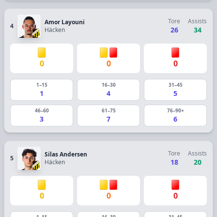
Tore
Assists
Amor Layouni
4
26
34
Häcken
0
0
0
1–15
16–30
31–45
1
4
5
46–60
61–75
76–90+
3
7
6
Tore
Assists
Silas Andersen
5
18
20
Häcken
0
0
0
1–15
16–30
31–45