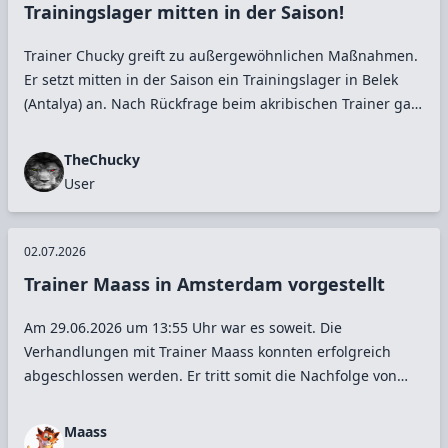
Trainingslager mitten in der Saison!
Trainer Chucky greift zu außergewöhnlichen Maßnahmen.
Er setzt mitten in der Saison ein Trainingslager in Belek
(Antalya) an. Nach Rückfrage beim akribischen Trainer gab
er zu Protokoll, dass er eine gewisse drohende
Überheblichkeit in der Mannschaft spürte. Er wolle dies
TheChucky
auf alle Fälle vermeiden und erinnert immer wieder an die
User
zu Saisonbeginn gesetzten Ziele. Vor allem in Anbetracht,
dass Kiel und Union in die Spur gekommen sind und sich
langsam aber sicher in die Regionen gespielt haben, wo s
02.07.2026
... mehr lesen
Trainer Maass in Amsterdam vorgestellt
Am 29.06.2026 um 13:55 Uhr war es soweit. Die
Verhandlungen mit Trainer Maass konnten erfolgreich
abgeschlossen werden. Er tritt somit die Nachfolge von
Matich88 an.Wir haben für Sie die Pressekonferenz
begleitet:Pressesprecher: „Herzlich willkommen in der
Maass
Johan-Crujff-Arena zur heutigen Pressekonferenz, in