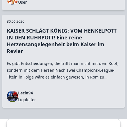
User
welcher wir Ihnen den neuen Cheftrainer von Ajax
Amsterdam vorstellen. Zunächst möchten wir unseren
Sportdirektor um einige Worte bitten."Sportdirektor:
30.06.2026
„Vielen Dank. In der Analyse der Saiso
... mehr lesen
KAISER SCHLÄGT KÖNIG: VOM HENKELPOTT
IN DEN RUHRPOTT! Eine reine
Herzensangelegenheit beim Kaiser im
Revier
Es gibt Entscheidungen, die trifft man nicht mit dem Kopf,
sondern mit dem Herzen.Nach zwei Champions-League-
Titeln in Folge wäre es einfach gewesen, in Rom zu
bleiben. Noch eine Saison. Noch ein Titel. Vielleicht
nochmal die Champions League.Aber man sollte gehen,
Lecio94
wenn es am schönsten ist. Es ist Zeit, nach Hause zu
Ligaleiter
kommen.Ich weiß, dass vor uns kein leichter Weg liegt,
vielleicht sogar der schwerste für mich in Town. Aber
genau deshalb bin ich hier. Ich bin mit der Zeit gewachsen
und fühle mic
... mehr lesen