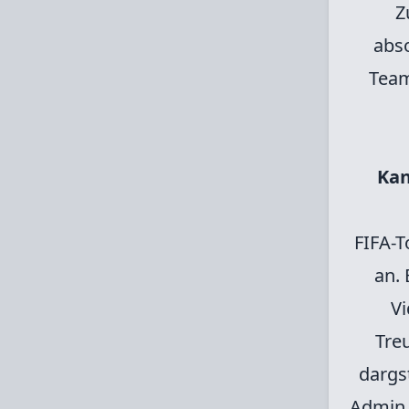
Z
abs
Team
Kan
FIFA-T
an.
Vi
Tre
dargs
Admin 