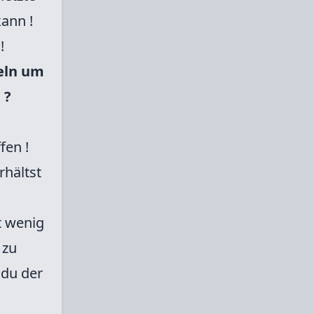
kann !
n!
eln um
 ?
fen !
rhältst
t wenig
 zu
 du der