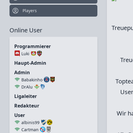
Players
Treuepu
Online User
Programmierer
Luki
Tre
Haupt-Admin
Admin
Babakinho
Toptea
DrAlu
User
Ligaleiter
Redakteur
Wir h
User
albinis99
Cartman