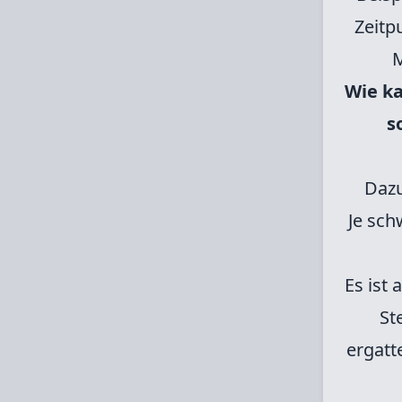
Zeitp
M
Wie k
s
Dazu
Je sch
Es ist
St
ergatt