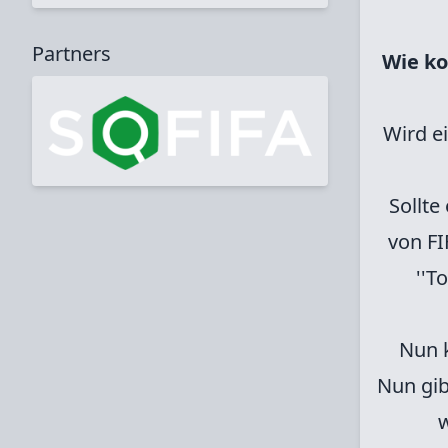
Partners
Wie k
Wird ei
Sollte
von F
''T
Nun k
Nun gib
w