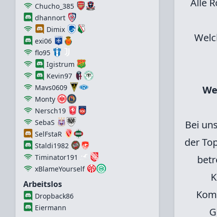
Alle 
Chucho_385
dhannort
Dimix
Welc
exi06
flo95
Igistrum
Kevin97
Mavs0609
We
Monty
Nersch19
SebaS
Bei un
SelFstaR
der To
Staldi1982
Timinator191
bet
xBlameYourself
K
Arbeitslos
Komb
Dropback86
Eiermann
G