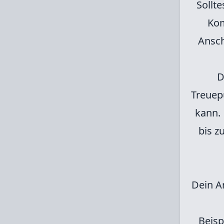
Sollt
Kom
Ansch
D
Treuepu
kann.
bis z
Dein A
Beisp