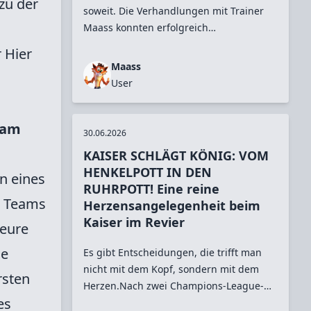
zu der
Regionen gespielt haben, wo s
... mehr
soweit. Die Verhandlungen mit Trainer
lesen
Maass konnten erfolgreich
abgeschlossen werden. Er tritt somit die
r
Hier
Nachfolge von Matich88 an.Wir haben
Maass
für Sie die Pressekonferenz
User
begleitet:Pressesprecher: „Herzlich
willkommen in der Johan-Crujff-Arena
eam
zur heutigen Pressekonferenz, in welcher
30.06.2026
wir Ihnen den neuen Cheftrainer von
KAISER SCHLÄGT KÖNIG: VOM
Ajax Amsterdam vorstellen. Zunächst
HENKELPOTT IN DEN
n eines
möchten wir unseren Sportdirektor um
RUHRPOTT! Eine reine
einige Worte bitten."Sportdirektor:
2 Teams
Herzensangelegenheit beim
„Vielen Dank. In der Analyse der Saiso
...
Kaiser im Revier
 eure
mehr lesen
he
Es gibt Entscheidungen, die trifft man
nicht mit dem Kopf, sondern mit dem
rsten
Herzen.Nach zwei Champions-League-
es
Titeln in Folge wäre es einfach gewesen,