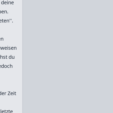
 deine
ben.
ten''.
en
orweisen
hst du
jedoch
er Zeit
letzte