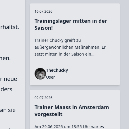
16.07.2026
Trainingslager mitten in der
rhältst.
Saison!
Trainer Chucky greift zu
außergewöhnlichen Maßnahmen. Er
setzt mitten in der Saison ein
men.
Trainingslager in Belek (Antalya) an.
Nach Rückfrage beim akribischen Trainer
TheChucky
gab er zu Protokoll, dass er eine gewisse
User
ür neue
drohende Überheblichkeit in der
nders
Mannschaft spürte. Er wolle dies auf alle
Fälle vermeiden und erinnert immer
02.07.2026
wieder an die zu Saisonbeginn gesetzten
Trainer Maass in Amsterdam
an sie
Ziele. Vor allem in Anbetracht, dass Kiel
vorgestellt
und Union in die Spur gekommen sind
und sich langsam aber sicher in die
Am 29.06.2026 um 13:55 Uhr war es