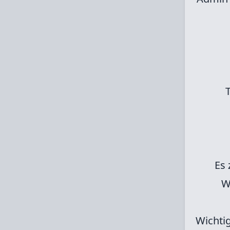
Es 
W
Wichti