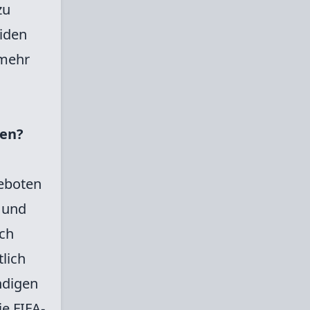
zu
iden
 mehr
ren?
geboten
 und
ich
lich
ndigen
e FIFA-