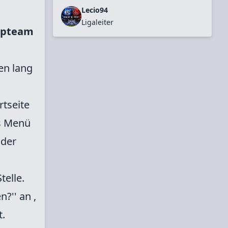
in Rom zu bleiben. Noch eine Saison.
Lecio94
Noch ein Titel. Vielleicht nochmal die
Ligaleiter
opteam
Champions League.Aber man sollte
gehen, wenn es am schönsten ist. Es ist
Zeit, nach Hause zu kommen.Ich weiß,
den lang
dass vor uns kein leichter Weg liegt,
vielleicht sogar der schwerste für mich in
Town. Aber genau deshalb bin ich hier.
rtseite
Ich bin mit der Zeit gewachsen und fühle
mic
... mehr lesen
s Menü
 der
telle.
?'' an ,
t.