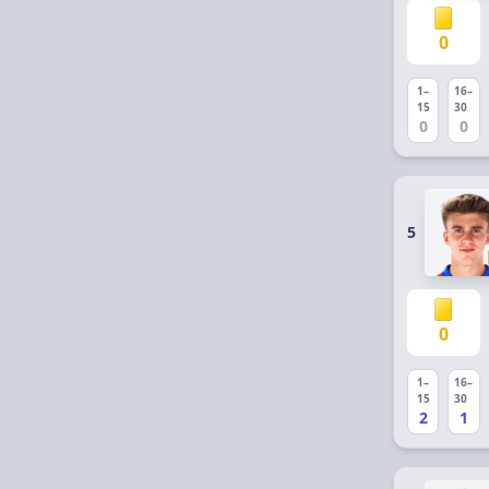
0
1–
16–
15
30
0
0
5
0
1–
16–
15
30
2
1