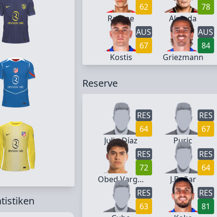
62
78
Rayane
Almada
AUS
AUS
67
84
Kostis
Griezmann
Reserve
RES
RES
64
67
Julio Díaz
Puric
RES
RES
72
64
Obed Vargas
J.Boñar
RES
RES
atistiken
63
81