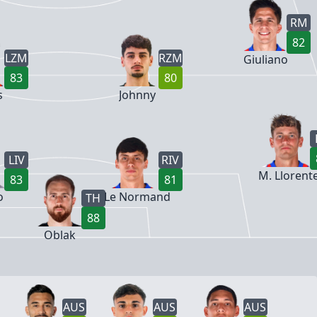
RM
82
LZM
RZM
Giuliano
83
80
s
Johnny
LIV
RIV
M. Llorent
83
81
o
Le Normand
TH
88
Oblak
AUS
AUS
AUS