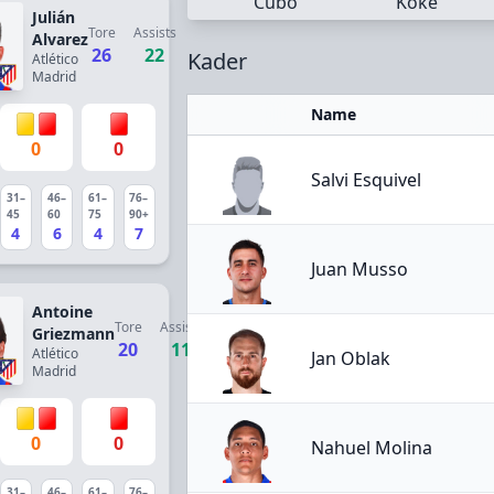
Cubo
Koke
Julián
Tore
Assists
Alvarez
26
22
Kader
Atlético
Madrid
Name
0
0
Salvi Esquivel
31–
46–
61–
76–
45
60
75
90+
4
6
4
7
Juan Musso
Antoine
Tore
Assists
Griezmann
20
11
Atlético
Jan Oblak
Madrid
0
0
Nahuel Molina
31–
46–
61–
76–