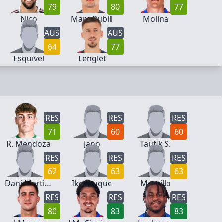
79
80
77
Nico
Marc Pubill
Molina
AUS
AUS
64
77
Esquivel
Lenglet
RES
RES
RES
71
60
60
R. Mendoza
Jano
Taufik S.
RES
RES
RES
62
63
63
Dani Martinez
Iker Luque
Morcillo
RES
RES
RES
80
83
83