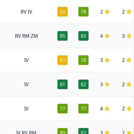
RV IV
64
78
2
2
RV RM ZM
85
85
4
3
IV
67
78
3
2
IV
81
82
3
2
IV
77
77
4
2
IV RV RM
80
87
3
2