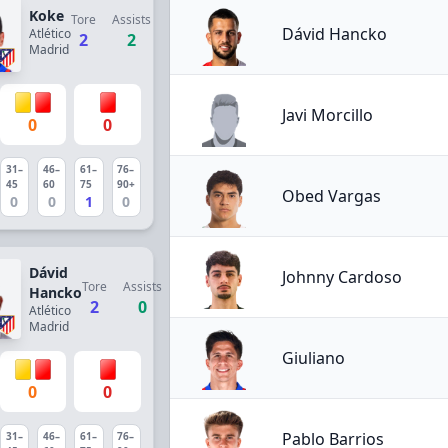
Koke
Tore
Assists
Dávid Hancko
Atlético
2
2
Madrid
Javi Morcillo
0
0
31–
46–
61–
76–
45
60
75
90+
Obed Vargas
0
0
1
0
Dávid
Johnny Cardoso
Tore
Assists
Hancko
2
0
Atlético
Madrid
Giuliano
0
0
Pablo Barrios
31–
46–
61–
76–