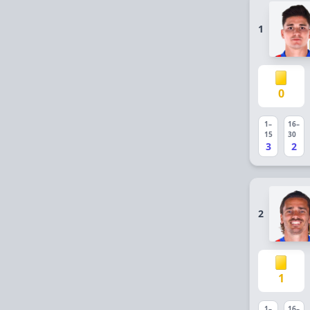
1
0
1–
16–
15
30
3
2
2
1
1–
16–