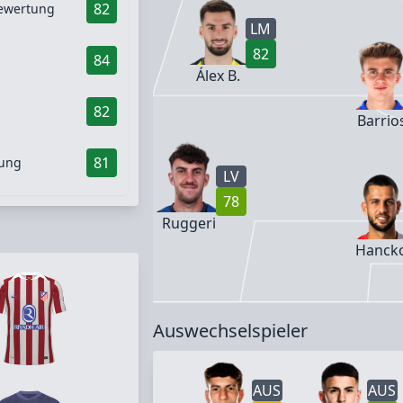
82
ewertung
LM
82
84
Álex B.
82
d
Barrio
81
gung
LV
78
Ruggeri
Hanck
Auswechselspieler
AUS
AUS