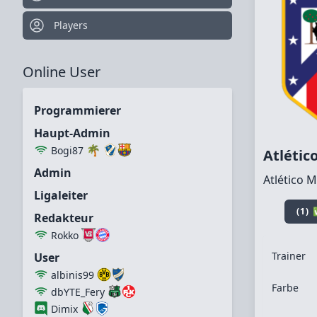
Players
Online User
Programmierer
Haupt-Admin
🌴
Bogi87
Atlétic
Admin
Atlético 
Ligaleiter
(1)
Redakteur
Rokko
Trainer
User
albinis99
Farbe
dbYTE_Fery
Dimix