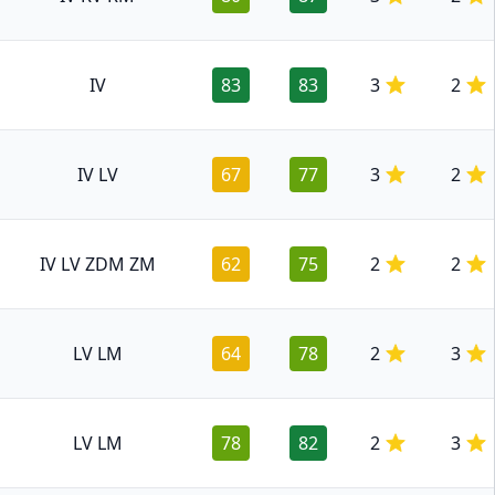
IV
83
83
3
2
IV LV
67
77
3
2
IV LV ZDM ZM
62
75
2
2
LV LM
64
78
2
3
LV LM
78
82
2
3