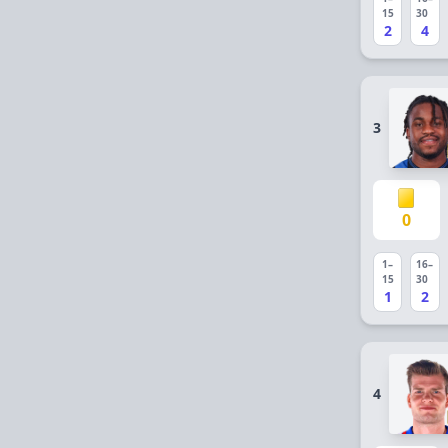
15
30
2
4
3
0
1–
16–
15
30
1
2
4