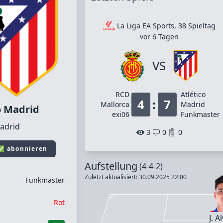
La Liga EA Sports, 38 Spieltag
vor 6 Tagen
VS
RCD
Atlético
4
:
7
Mallorca
Madrid
o Madrid
exi06
Funkmaster
Madrid
3
0
0
 ✅ abonnieren
Aufstellung
(4-4-2)
Zuletzt aktualisiert: 30.09.2025 22:00
Funkmaster
Rot
J. A