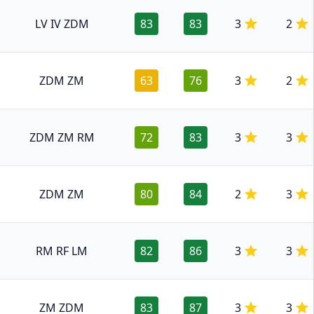
LV IV ZDM
83
83
3
2
ZDM ZM
63
76
3
2
ZDM ZM RM
72
83
3
3
ZDM ZM
80
84
2
3
RM RF LM
82
86
3
3
ZM ZDM
83
87
3
3