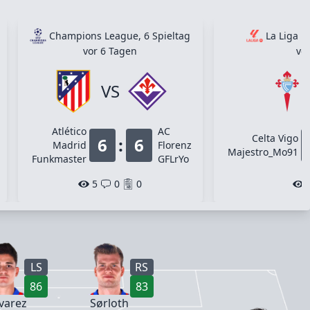
Champions League, 6 Spieltag
La Liga E
vor 6 Tagen
vo
VS
Atlético
AC
Celta Vigo
6
:
6
Madrid
Florenz
Majestro_Mo91
Funkmaster
GFLrYo
5
0
0
LS
RS
86
83
lvarez
Sørloth