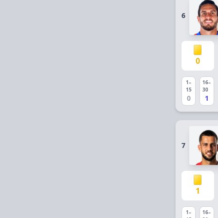
6
0
1–
16–
15
30
0
1
7
1
1–
16–