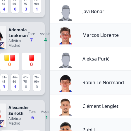
45
60
75
90+
4
6
3
1
Javi Boñar
Ademola
Tore
Assists
Marcos Llorente
Lookman
7
4
Atlético
Madrid
Aleksa Purić
0
0
31–
46–
61–
76–
Robin Le Normand
45
60
75
90+
3
1
0
0
Clément Lenglet
Alexander
Tore
Assists
Sørloth
6
1
Atlético
Madrid
Pubill