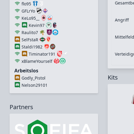
Gesamtb
flo95
GFLrYo
KeLo95__
Angriff
Kevin97
🌴
Raulito7
Mittelfel
SelFstaR
Staldi1982
Verteidi
Timinator191
xBlameYourself
Arbeitslos
Kits
Godly_Pistol
Nelson29101
Partners