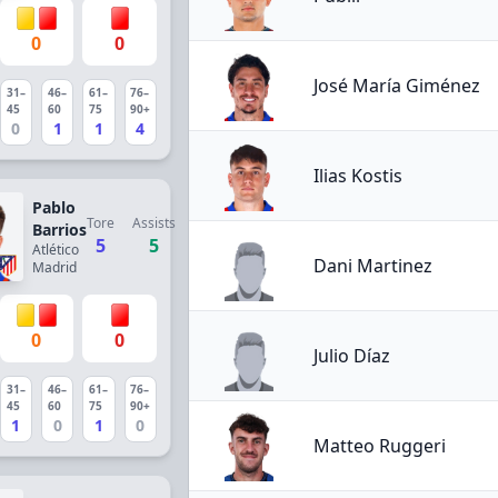
0
0
José María Giménez
31–
46–
61–
76–
45
60
75
90+
0
1
1
4
Ilias Kostis
Pablo
Tore
Assists
Barrios
5
5
Atlético
Dani Martinez
Madrid
0
0
Julio Díaz
31–
46–
61–
76–
45
60
75
90+
1
0
1
0
Matteo Ruggeri