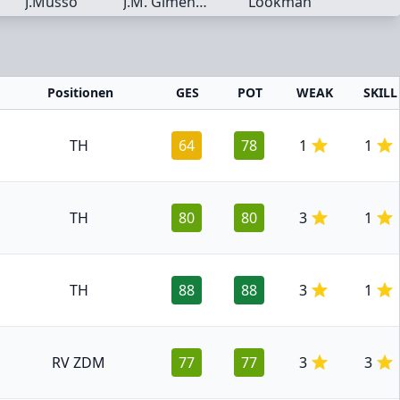
J.Musso
J.M. Giménez
Lookman
Positionen
GES
POT
WEAK
SKILL
TH
64
78
1
1
TH
80
80
3
1
TH
88
88
3
1
RV ZDM
77
77
3
3