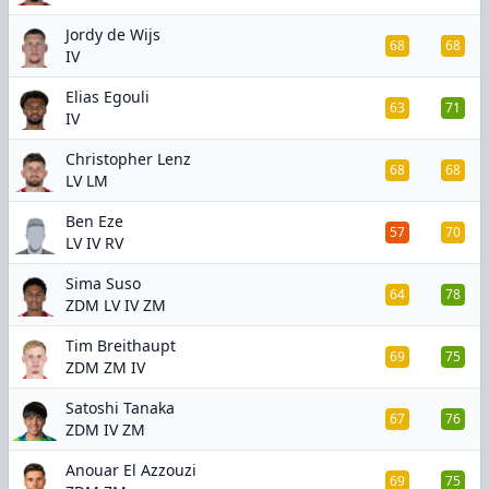
Jordy de Wijs
68
68
IV
Elias Egouli
63
71
IV
Christopher Lenz
68
68
LV LM
Ben Eze
57
70
LV IV RV
Sima Suso
64
78
ZDM LV IV ZM
Tim Breithaupt
69
75
ZDM ZM IV
Satoshi Tanaka
67
76
ZDM IV ZM
Anouar El Azzouzi
69
75