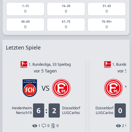
1–15
16–30
31–45
0
0
0
46–60
61–75
76–90+
0
0
0
Letzten Spiele
1. Bundesliga, 33 Spieltag
1. Bundeslig
vor 5 Tagen
vor 5 
VS
V
Heidenheim
6
:
2
Düsseldorf
Düsseldorf
0
:
Nersch19
LUGCarlos
LUGCarlos
1
0
0
2