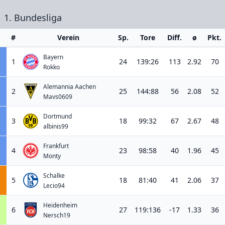
1. Bundesliga
#
Verein
Sp.
Tore
Diff.
ø
Pkt.
Bayern
1
24
139:26
113
2.92
70
Rokko
Alemannia Aachen
2
25
144:88
56
2.08
52
Mavs0609
Dortmund
3
18
99:32
67
2.67
48
albinis99
Frankfurt
4
23
98:58
40
1.96
45
Monty
Schalke
5
18
81:40
41
2.06
37
Lecio94
Heidenheim
6
27
119:136
-17
1.33
36
Nersch19