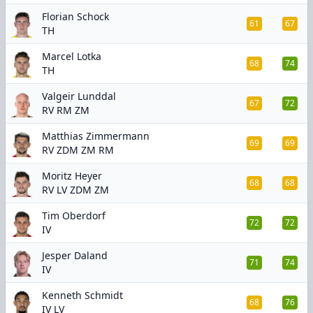
Florian Schock
61
67
TH
Marcel Lotka
68
74
TH
Valgeir Lunddal
67
72
RV RM ZM
Matthias Zimmermann
69
69
RV ZDM ZM RM
Moritz Heyer
68
68
RV LV ZDM ZM
Tim Oberdorf
72
72
IV
Jesper Daland
71
74
IV
Kenneth Schmidt
68
76
IV LV