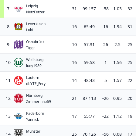
Leipzig
7
31
99:157
-58
1.03
32
NetzFetzer
Leverkusen
8
16
65:49
16
1.94
31
Luki
Osnabrück
9
10
57:31
26
2.5
25
Tiggr
Wolfsburg
10
16
59:58
1
1.56
25
ludy1989
Lautern
11
14
48:43
5
1.57
22
dbYTE_Fery
Nürnberg
12
21
87:113
-26
0.95
20
Zimmerinho69
Paderborn
13
17
55:77
-22
1.12
19
Yannick
Münster
14
25
70:126
-56
0.68
17