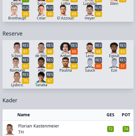
Daland
Suso
Lotka
Lunddal
Itten
AUS
AUS
AUS
AUS
69
68
69
68
Breithaupt
Celar
El Azzouzi
Heyer
Reserve
RES
RES
RES
RES
RES
61
68
60
68
63
Schock
de Wijs
Anhari
Lenz
Egouli
RES
RES
RES
RES
RES
63
61
64
60
57
Raimund
Affo
Paulina
Sauck
Eze
RES
RES
70
67
Ljubicic
Tanaka
Kader
Name
GES
POT
Florian Kastenmeier
72
74
TH