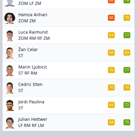
60
78
ZOM LF ZM
Hamza Anhari
60
70
ZOM ZM
Luca Raimund
63
77
ZOM RM RF ZM
Žan Celar
68
69
ST
Marin Ljubicic
70
77
ST RF RM
Cedric Itten
70
70
ST
Jordi Paulina
64
72
ST
Julian Hettwer
68
75
LF RM RF LM