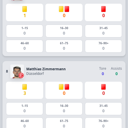
1
0
0
1–15
16–30
31–45
0
0
0
46–60
61–75
76–90+
0
0
0
Tore
Assists
Matthias Zimmermann
8
0
0
Düsseldorf
3
0
0
1–15
16–30
31–45
0
0
0
46–60
61–75
76–90+
0
0
0