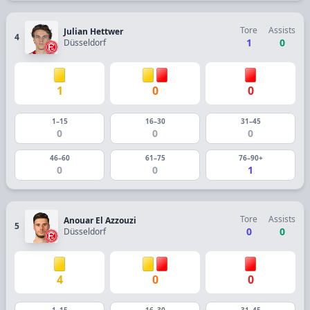
Tore
Assists
Julian Hettwer
4
1
0
Düsseldorf
1
0
0
1–15
16–30
31–45
0
0
0
46–60
61–75
76–90+
0
0
1
Tore
Assists
Anouar El Azzouzi
5
0
0
Düsseldorf
4
0
0
1–15
16–30
31–45