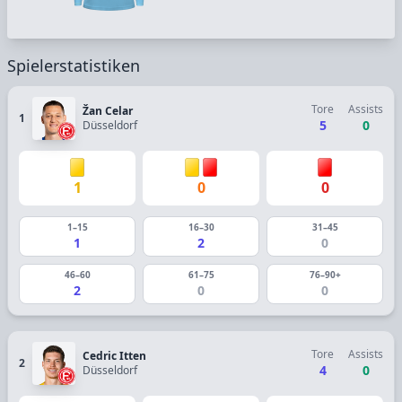
Spielerstatistiken
Tore
Assists
Žan Celar
1
5
0
Düsseldorf
1
0
0
1–15
16–30
31–45
1
2
0
46–60
61–75
76–90+
2
0
0
Tore
Assists
Cedric Itten
2
4
0
Düsseldorf