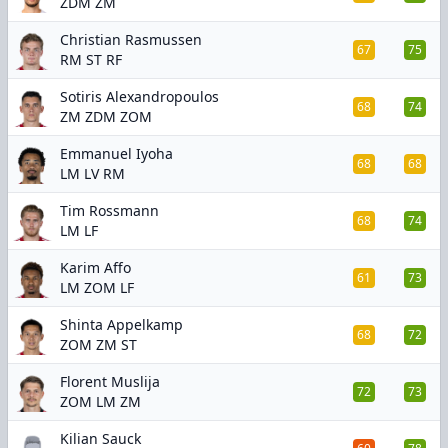
ZDM ZM
Christian Rasmussen
67
75
RM ST RF
Sotiris Alexandropoulos
68
74
ZM ZDM ZOM
Emmanuel Iyoha
68
68
LM LV RM
Tim Rossmann
68
74
LM LF
Karim Affo
61
73
LM ZOM LF
Shinta Appelkamp
68
72
ZOM ZM ST
Florent Muslija
72
73
ZOM LM ZM
Kilian Sauck