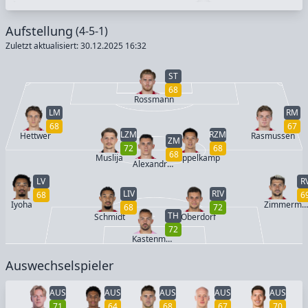
Aufstellung
(4-5-1)
Zuletzt aktualisiert: 30.12.2025 16:32
ST
68
Rossmann
LM
RM
68
67
LZM
RZM
Hettwer
Rasmussen
ZM
72
68
68
Muslija
Appelkamp
Alexandropoulos
LV
R
LIV
RIV
68
6
Iyoha
Zimmerman
68
72
TH
Schmidt
Oberdorf
72
Kastenmeier
Auswechselspieler
AUS
AUS
AUS
AUS
AUS
71
64
68
67
70