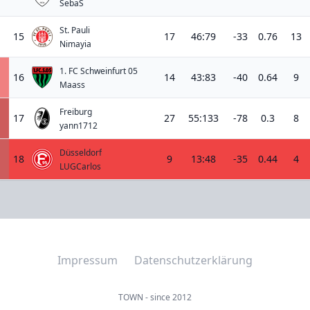
SebaS
St. Pauli
15
17
46:79
-33
0.76
13
Nimayia
1. FC Schweinfurt 05
16
14
43:83
-40
0.64
9
Maass
Freiburg
17
27
55:133
-78
0.3
8
yann1712
Düsseldorf
18
9
13:48
-35
0.44
4
LUGCarlos
Impressum
Datenschutzerklärung
TOWN - since 2012