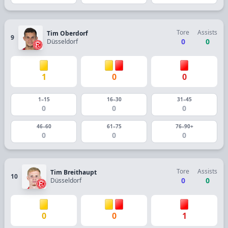
Tore
Assists
Tim Oberdorf
9
0
0
Düsseldorf
1
0
0
1–15
16–30
31–45
0
0
0
46–60
61–75
76–90+
0
0
0
Tore
Assists
Tim Breithaupt
10
0
0
Düsseldorf
0
0
1