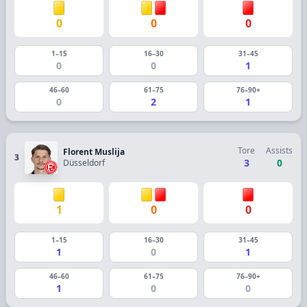
0
0
0
1–15
16–30
31–45
0
0
1
46–60
61–75
76–90+
0
2
1
Tore
Assists
Florent Muslija
3
3
0
Düsseldorf
1
0
0
1–15
16–30
31–45
1
0
1
46–60
61–75
76–90+
1
0
0