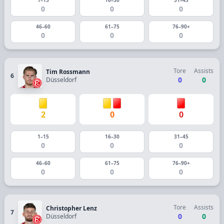
0
0
0
46–60
61–75
76–90+
0
0
0
Tore
Assists
Tim Rossmann
6
0
0
Düsseldorf
2
0
0
1–15
16–30
31–45
0
0
0
46–60
61–75
76–90+
0
0
0
Tore
Assists
Christopher Lenz
7
0
0
Düsseldorf