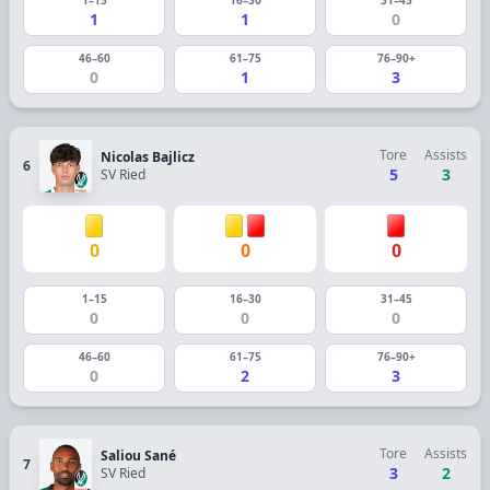
1
1
0
46–60
61–75
76–90+
0
1
3
Tore
Assists
Nicolas Bajlicz
6
5
3
SV Ried
0
0
0
1–15
16–30
31–45
0
0
0
46–60
61–75
76–90+
0
2
3
Tore
Assists
Saliou Sané
7
3
2
SV Ried