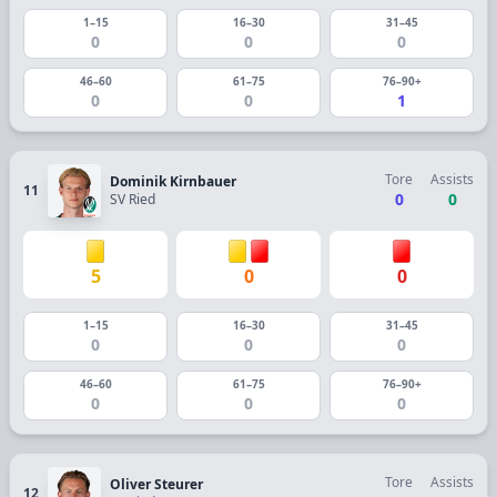
1–15
16–30
31–45
0
0
0
46–60
61–75
76–90+
0
0
1
Tore
Assists
Dominik Kirnbauer
11
0
0
SV Ried
5
0
0
1–15
16–30
31–45
0
0
0
46–60
61–75
76–90+
0
0
0
Tore
Assists
Oliver Steurer
12