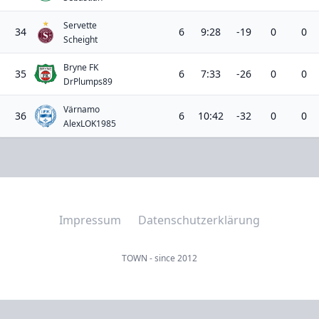
Servette
34
6
9:28
-19
0
0
Scheight
Bryne FK
35
6
7:33
-26
0
0
DrPlumps89
Värnamo
36
6
10:42
-32
0
0
AlexLOK1985
Impressum
Datenschutzerklärung
TOWN - since 2012