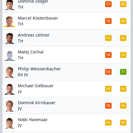
Dominik Stöger
57
68
TH
Marcel Köstenbauer
58
66
TH
Andreas Leitner
65
65
TH
Matej Cechal
58
69
TH
Philip Weissenbacher
58
71
RV IV
Michael Sollbauer
64
64
IV
Dominik Kirnbauer
56
65
IV
Nikki Havenaar
66
66
IV