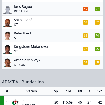
Joris Boguo
59
77
RF ST RM
Saliou Sané
62
62
ST
Peter Kiedl
63
74
ST
Kingstone Mutandwa
67
75
ST
Antonio van Wyk
64
68
ST ZOM
ADMIRAL Bundesliga
#
Verein
Sp.
Tore
Diff.
ø
Pkt.
Tirol
1
20
115:69
46
2.1
42
Killuminati