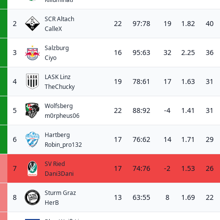
SCR Altach
2
22
97:78
19
1.82
40
CalleX
Salzburg
3
16
95:63
32
2.25
36
Ciyo
LASK Linz
4
19
78:61
17
1.63
31
TheChucky
Wolfsberg
5
22
88:92
-4
1.41
31
m0rpheus06
Hartberg
6
17
76:62
14
1.71
29
Robin_pro132
SV Ried
7
17
74:76
-2
1.53
26
Dani3Dani
Sturm Graz
8
13
63:55
8
1.69
22
HerB