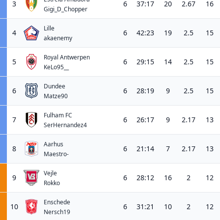
3
6
37:17
20
2.67
16
Gigi_D_Chopper
Lille
4
6
42:23
19
2.5
15
akaenemy
Royal Antwerpen
5
6
29:15
14
2.5
15
KeLo95__
Dundee
6
6
28:19
9
2.5
15
Matze90
Fulham FC
7
6
26:17
9
2.17
13
SerHernandez4
Aarhus
8
6
21:14
7
2.17
13
Maestro-
Vejle
9
6
28:12
16
2
12
Rokko
Enschede
10
6
31:21
10
2
12
Nersch19