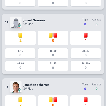
0
0
0
Tore
Assists
Jussef Nasrawe
14
0
0
SV Ried
2
0
1
1–15
16–30
31–45
0
0
0
46–60
61–75
76–90+
0
0
0
Tore
Assists
Jonathan Scherzer
15
0
0
SV Ried
2
0
1