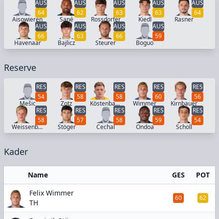
AUS
AUS
AUS
AUS
AUS
64
62
63
63
64
Aisowieren
Sané
Rossdorfer
Kiedl
Rasner
AUS
AUS
AUS
AUS
66
63
66
59
Havenaar
Bajlicz
Steurer
Boguo
Reserve
RES
RES
RES
RES
RES
54
58
58
60
56
Mešic
Zotz
Köstenbauer
Wimmer
Kirnbauer
RES
RES
RES
RES
RES
58
57
58
59
54
Weissenbacher
Stöger
Cechal
Ondoa
Scholl
Kader
Name
GES
POT
Felix Wimmer
60
62
TH