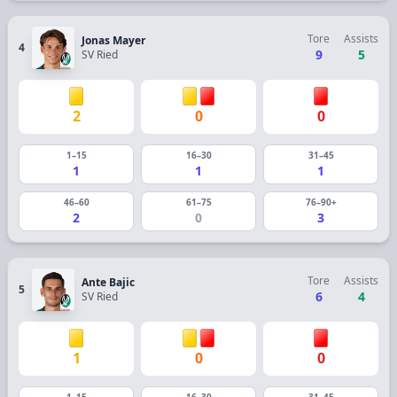
Tore
Assists
Jonas Mayer
4
9
5
SV Ried
2
0
0
1–15
16–30
31–45
1
1
1
46–60
61–75
76–90+
2
0
3
Tore
Assists
Ante Bajic
5
6
4
SV Ried
1
0
0
1–15
16–30
31–45