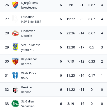
Djurgårdens
26
6
7:8
-1
0.67
4
lukestevens
Lausanne
27
6
19:22
-3
0.67
4
HSV-Ente-1887
Eindhoven
28
6
22:36
-14
0.67
4
Dewolle
Sint-Truidense
29
6
13:30
-17
0.5
3
yann1712
Kayserispor
30
6
7:19
-12
0.33
2
Rerirois
Wisła Płock
31
6
11:25
-14
0.17
1
flo95
Besiktas
32
6
11:22
-11
0
0
Ketinho
St. Gallen
33
6
3:19
-16
0
0
Sebastian