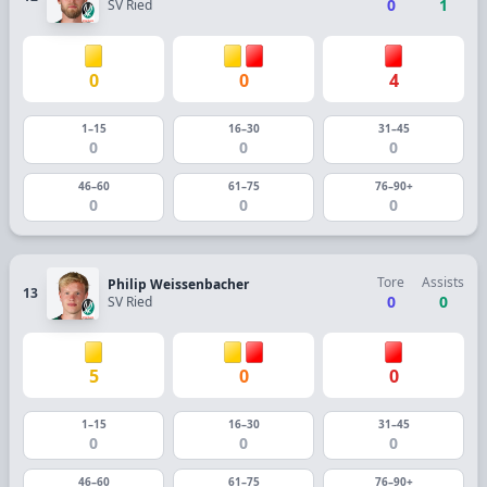
0
1
SV Ried
0
0
4
1–15
16–30
31–45
0
0
0
46–60
61–75
76–90+
0
0
0
Tore
Assists
Philip Weissenbacher
13
0
0
SV Ried
5
0
0
1–15
16–30
31–45
0
0
0
46–60
61–75
76–90+