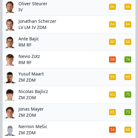
Oliver Steurer
66
66
IV
Jonathan Scherzer
64
64
LV LM IV ZDM
Ante Bajic
66
66
RM RF
Nevio Zotz
58
74
RM RF
Yusuf Maart
69
69
ZM ZDM
Nicolas Bajlicz
63
75
ZM ZOM
Jonas Mayer
65
73
ZM ZOM
Nermin Mešic
54
68
ZM ZDM