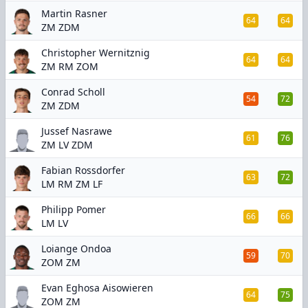
Martin Rasner
64
64
ZM ZDM
Christopher Wernitznig
64
64
ZM RM ZOM
Conrad Scholl
54
72
ZM ZDM
Jussef Nasrawe
61
76
ZM LV ZDM
Fabian Rossdorfer
63
72
LM RM ZM LF
Philipp Pomer
66
66
LM LV
Loiange Ondoa
59
70
ZOM ZM
Evan Eghosa Aisowieren
64
75
ZOM ZM