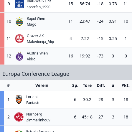
Blau-Weiß Linz
9
15
56:74
-18
0.73
11
sportfan_1990
Rapid Wien
10
11
23:47
-24
0.91
10
Mago
Grazer AK
11
4
7:22
-15
0.25
1
Makedonija_Filip
Austria Wien
12
16
19:92
-73
0
0
Akiro
Europa Conference League
#
Verein
Sp.
Tore
Diff.
ø
Pkt.
Lorient
1
6
30:2
28
3
18
Fantasti
Nürnberg
2
6
45:18
27
3
18
Zimmerinho69
Estrela Amadora