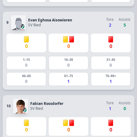
Tore
Assists
Evan Eghosa Aisowieren
9
2
5
SV Ried
0
0
0
1–15
16–30
31–45
0
0
0
46–60
61–75
76–90+
0
1
1
Tore
Assists
Fabian Rossdorfer
10
1
0
SV Ried
0
0
0