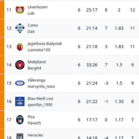
Leverkusen
11
6
25:17
8
2
12
Luki
Como
12
6
21:14
7
1.83
11
Dati
Jagiellonia Białystok
13
6
21:18
3
1.83
11
Luisnator100
Midtylland
14
6
33:26
7
1.5
9
Bergi04
Vålerenga
15
6
21:24
-3
1.5
9
marvynho_novo
Blau-Weiß Linz
16
6
21:22
-1
1.33
8
sportfan_1990
Pisa
17
6
17:17
0
1.17
7
Fläve05
Heracles
18
6
14:18
-4
1.17
7