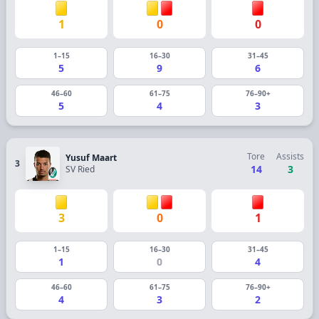
1
0
0
1–15
16–30
31–45
5
9
6
46–60
61–75
76–90+
5
4
3
Tore
Assists
Yusuf Maart
3
14
3
SV Ried
3
0
1
1–15
16–30
31–45
1
0
4
46–60
61–75
76–90+
4
3
2