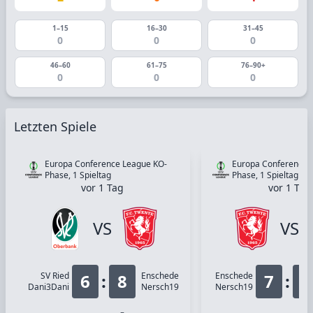
1–15
16–30
31–45
0
0
0
46–60
61–75
76–90+
0
0
0
Letzten Spiele
Europa Conference League KO-
Europa Conference 
Phase, 1 Spieltag
Phase, 1 Spieltag
vor 1 Tag
vor 1 Tag
VS
VS
SV Ried
6
:
8
Enschede
Enschede
7
:
3
Dani3Dani
Nersch19
Nersch19