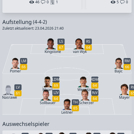
46
0
1
5
0
Aufstellung
(4-4-2)
Zuletzt aktualisiert: 23.04.2026 21:40
LS
RS
67
64
Kingstone
van Wyk
LM
RM
66
66
Pomer
Bajic
LDM
RDM
69
64
LV
R
Maart
Wernitznig
LIV
RIV
61
6
Nasrawe
Mayer
64
64
TH
Sollbauer
Scherzer
65
Leitner
Auswechselspieler