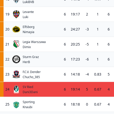
LukiBVB
Levante
19
6
19:17
2
1
6
Luki
Elfsborg
20
6
24:27
-3
1
6
Nimayia
Legia Warszawa
21
6
20:25
-5
1
6
Dimix
Sturm Graz
22
6
17:23
-6
1
6
HerB
F.C.V. Dender
23
6
14:18
-4
0.83
5
Chucho_385
SV Ried
24
6
19:14
5
0.67
4
Dani3Dani
Sporting
25
6
18:18
0
0.67
4
Knaubi