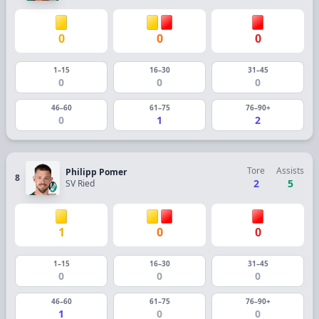
0
0
0
1–15
16–30
31–45
0
0
0
46–60
61–75
76–90+
0
1
2
Tore
Assists
Philipp Pomer
8
2
5
SV Ried
1
0
0
1–15
16–30
31–45
0
0
0
46–60
61–75
76–90+
1
0
0