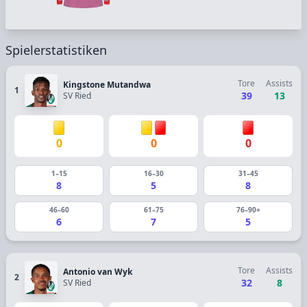
Spielerstatistiken
Tore
Assists
Kingstone Mutandwa
1
39
13
SV Ried
0
0
0
1–15
16–30
31–45
8
5
8
46–60
61–75
76–90+
6
7
5
Tore
Assists
Antonio van Wyk
2
32
8
SV Ried