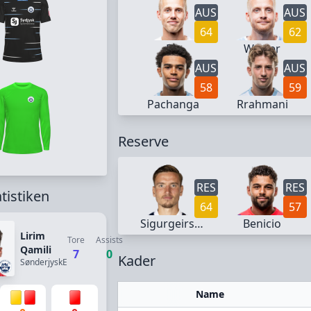
AUS
AUS
64
62
Flø
Wæver
AUS
AUS
58
59
Pachanga
Rrahmani
Reserve
RES
RES
atistiken
64
57
Sigurgeirsson
Benicio
Lirim
Tore
Assists
Qamili
7
0
Kader
SønderjyskE
Name