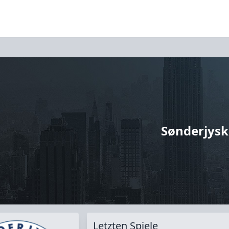
Sønderjysk
Letzten Spiele