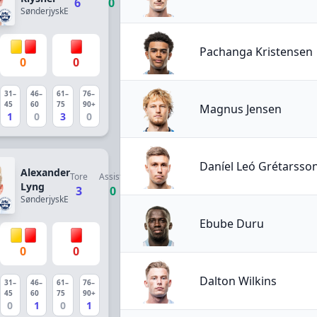
6
0
SønderjyskE
Pachanga Kristensen
0
0
31–
46–
61–
76–
45
60
75
90+
Magnus Jensen
1
0
3
0
Daníel Leó Grétarsso
Alexander
Tore
Assists
Lyng
3
0
SønderjyskE
Ebube Duru
0
0
Dalton Wilkins
31–
46–
61–
76–
45
60
75
90+
0
1
0
1