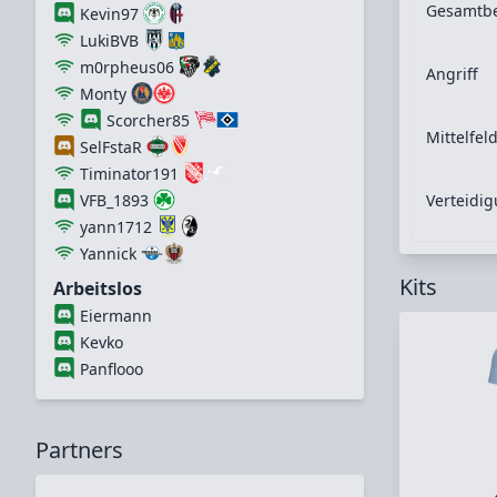
Gesamtb
Kevin97
LukiBVB
m0rpheus06
Angriff
Monty
Scorcher85
Mittelfel
SelFstaR
Timinator191
Verteidi
VFB_1893
yann1712
Yannick
Kits
Arbeitslos
Eiermann
Kevko
Panflooo
Partners