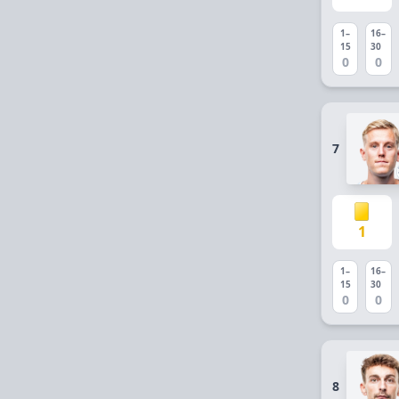
1–
16–
15
30
0
0
7
1
1–
16–
15
30
0
0
8