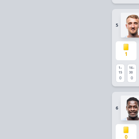
5
1
1–
16–
15
30
0
0
6
0