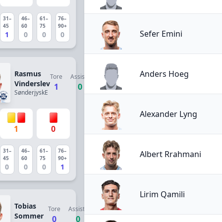
31–
46–
61–
76–
45
60
75
90+
Sefer Emini
1
0
0
0
Anders Hoeg
Rasmus
Tore
Assists
Vinderslev
1
0
SønderjyskE
Alexander Lyng
1
0
31–
46–
61–
76–
Albert Rrahmani
45
60
75
90+
0
0
0
1
Lirim Qamili
Tobias
Tore
Assists
Sommer
0
0