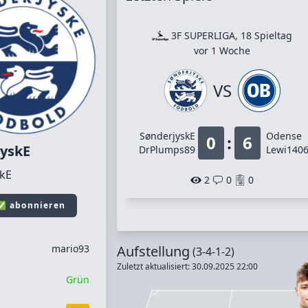
3F SUPERLIGA, 18 Spieltag
vor 1 Woche
VS
SønderjyskE
Odense
0
:
6
jyskE
DrPlumps89
Lewi140
skE
2
0
0
 ✅ abonnieren
mario93
Aufstellung
(3-4-1-2)
Zuletzt aktualisiert: 30.09.2025 22:00
Grün