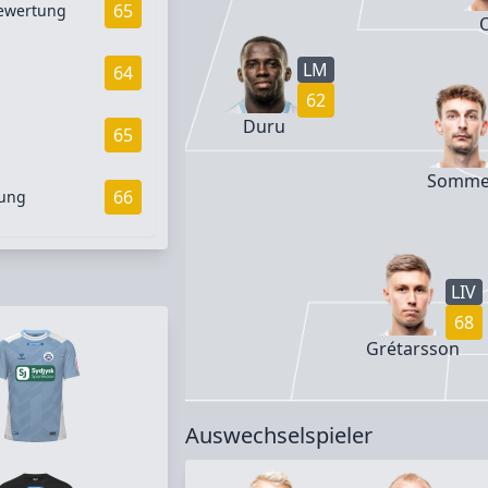
65
ewertung
O
LM
64
62
Duru
65
d
Somme
66
gung
LIV
68
Grétarsson
Auswechselspieler