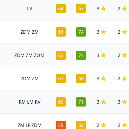
LV
64
67
3
2
ZDM ZM
66
74
3
2
ZDM ZM ZOM
62
74
3
2
ZDM ZM
67
68
3
2
RM LM RV
65
71
3
3
ZM LF ZDM
55
69
2
2