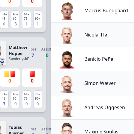
0
0
Marcus Bundgaard
31–
46–
61–
76–
45
60
75
90+
0
3
1
1
Nicolai Flø
Matthew
Tore
Assists
Hoppe
7
0
Benicio Peña
SønderjyskE
0
0
Simon Wæver
31–
46–
61–
76–
45
60
75
90+
3
0
0
0
Andreas Oggesen
Tobias
Tore
Assists
Maxime Soulas
Klysner