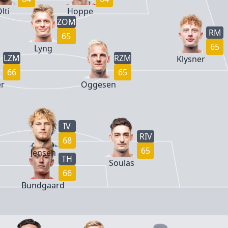
lti
Hoppe
ZOM
RM
65
65
Lyng
LZM
RZM
Klysner
66
65
r
Oggesen
IV
RIV
68
65
Jensen
TH
Soulas
66
Bundgaard