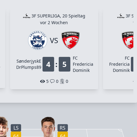
3F SUPERLIGA, 20 Spieltag
3F SU
vor 2 Wochen
v
VS
FC
FC
SønderjyskE
4
:
5
Fredericia
Fredericia
6
DrPlumps89
Dominik
Dominik
5
0
0
LS
RS
64
64