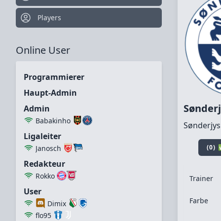
Players
Online User
Programmierer
Haupt-Admin
Sønder
Admin
Babakinho
Sønderjy
Ligaleiter
(0)
Janosch
Redakteur
Rokko
Trainer
User
Farbe
Dimix
flo95