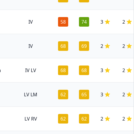
IV
58
74
3
2
IV
68
69
2
2
n
IV LV
68
68
3
2
LV LM
62
65
3
2
LV RV
62
62
2
2