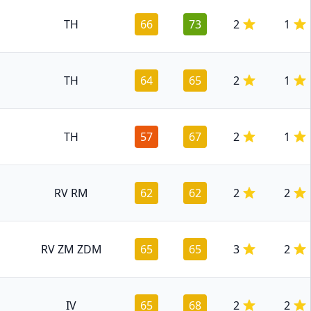
TH
66
73
2
1
TH
64
65
2
1
TH
57
67
2
1
RV RM
62
62
2
2
RV ZM ZDM
65
65
3
2
IV
65
68
2
2