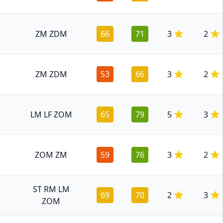
ZM ZDM
66
71
3
2
ZM ZDM
53
66
3
2
LM LF ZOM
65
79
5
3
ZOM ZM
59
76
3
2
ST RM LM
69
70
2
3
ZOM