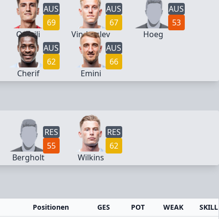
AUS
AUS
AUS
69
67
53
Qamili
Vinderslev
Hoeg
AUS
AUS
62
66
Cherif
Emini
RES
RES
55
62
Bergholt
Wilkins
Positionen
GES
POT
WEAK
SKILL