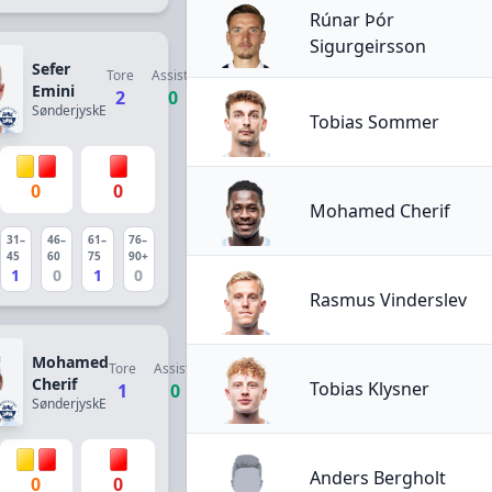
Rúnar Þór
Sigurgeirsson
Sefer
Tore
Assists
Emini
2
0
SønderjyskE
Tobias Sommer
0
0
Mohamed Cherif
31–
46–
61–
76–
45
60
75
90+
1
0
1
0
Rasmus Vinderslev
Mohamed
Tore
Assists
Cherif
Tobias Klysner
1
0
SønderjyskE
Anders Bergholt
0
0