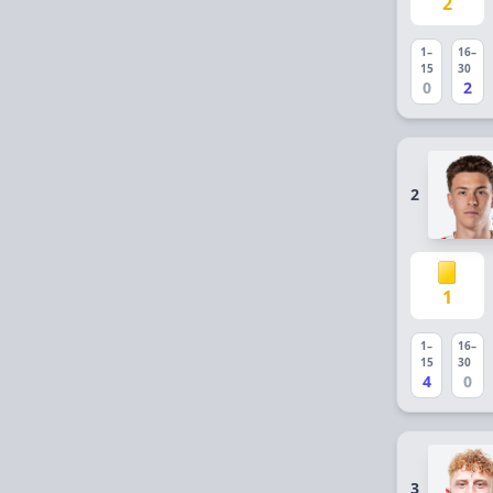
2
1–
16–
15
30
0
2
2
1
1–
16–
15
30
4
0
3