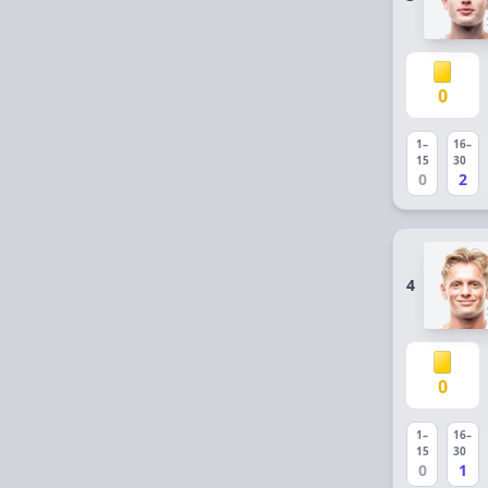
0
1–
16–
15
30
0
2
4
0
1–
16–
15
30
0
1