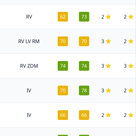
RV
62
73
2
2
RV LV RM
70
70
3
2
RV ZDM
74
74
3
3
IV
70
78
3
2
IV
66
66
2
2