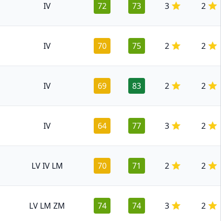
IV
72
73
3
2
IV
70
75
2
2
IV
69
83
2
2
IV
64
77
3
2
LV IV LM
70
71
2
2
LV LM ZM
74
74
3
2