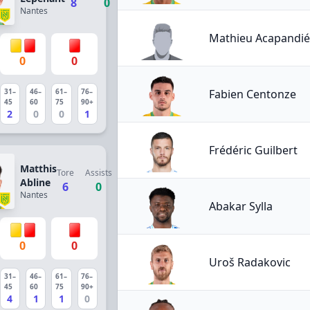
8
0
Nantes
Mathieu Acapandié
0
0
Fabien Centonze
31–
46–
61–
76–
45
60
75
90+
2
0
0
1
Frédéric Guilbert
Matthis
Tore
Assists
Abline
6
0
Nantes
Abakar Sylla
0
0
Uroš Radakovic
31–
46–
61–
76–
45
60
75
90+
4
1
1
0