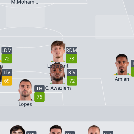
M.Mohamed
LDM
RDM
72
73
in
Lepenant
LIV
RIV
Amian
69
72
C. Awaziem
TH
76
Lopes