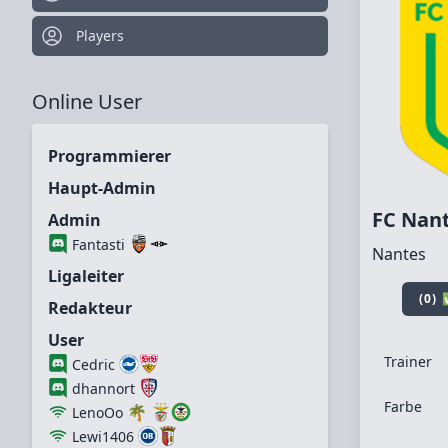
Players
Online User
Programmierer
Haupt-Admin
FC Nan
Admin
Fantasti
Nantes
Ligaleiter
(0)
Redakteur
User
Trainer
Cedric
dhannort
Farbe
🌴
LenoOo
Lewi1406