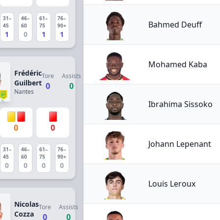
31–
46–
61–
76–
Bahmed Deuff
45
60
75
90+
1
0
1
1
Mohamed Kaba
Frédéric
Tore
Assists
Guilbert
0
0
Nantes
Ibrahima Sissoko
0
0
Johann Lepenant
31–
46–
61–
76–
45
60
75
90+
0
0
0
0
Louis Leroux
Nicolas
Tore
Assists
Cozza
0
0