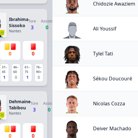
Chidozie Awaziem
Ibrahima
Tore
Assists
Sissoko
3
0
Ali Youssif
Nantes
Tylel Tati
0
0
31–
46–
61–
76–
45
60
75
90+
1
0
1
0
Sékou Doucouré
Dehmaine
Nicolas Cozza
Tore
Assists
Tabibou
3
0
Nantes
Deiver Machado
0
0