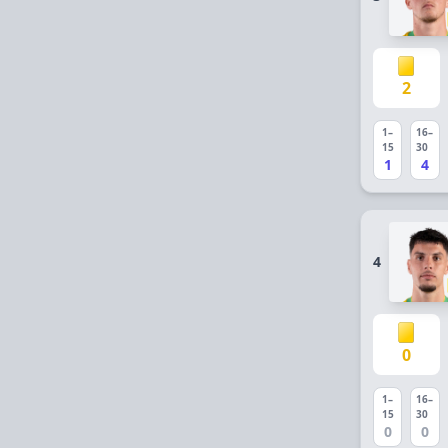
2
1–
16–
15
30
1
4
4
0
1–
16–
15
30
0
0