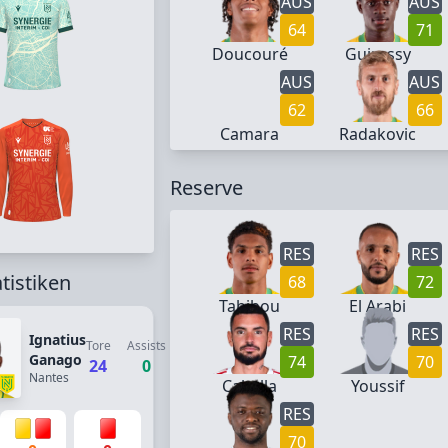
AUS
AUS
64
71
Doucouré
Guirassy
AUS
AUS
62
66
Camara
Radakovic
Reserve
RES
RES
atistiken
68
72
Tabibou
El Arabi
RES
RES
Ignatius
Tore
Assists
Ganago
74
70
24
0
Nantes
Cabella
Youssif
RES
70