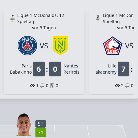
Ligue 1 McDonalds, 12
Ligue 1 McDonal
Spieltag
Spieltag
vor 5 Tagen
vor 5 Tag
VS
VS
Paris
Nantes
Lille
6
:
0
7
:
Babakinho
Rerirois
akaenemy
1
0
0
2
0
ST
71