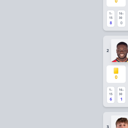
0
1–
16–
15
30
8
0
2
0
1–
16–
15
30
6
1
3