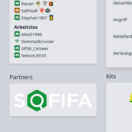
Gesamtb
🌴
Ronan
SelFstaR
Stephan1907
Angriff
Arbeitslos
AlexG1996
Mittelfel
Domstadtcruiser
GPSR_Celzwei
Verteidi
Nelson29101
Kits
Partners