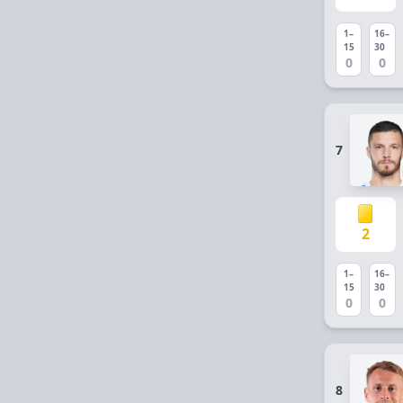
1–
16–
15
30
0
0
7
2
1–
16–
15
30
0
0
8