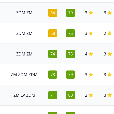
ZDM ZM
64
79
3
3
ZDM ZM
68
75
3
2
ZDM ZM
74
75
4
3
ZM ZOM ZDM
73
79
3
3
ZM LV ZDM
71
80
2
3