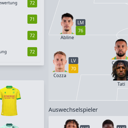
72
ewertung
71
LM
76
72
d
Abline
72
gung
LV
Coquel
70
Cozza
Tati
Auswechselspieler