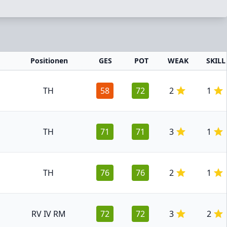
Positionen
GES
POT
WEAK
SKILL
TH
58
72
2
1
TH
71
71
3
1
TH
76
76
2
1
RV IV RM
72
72
3
2