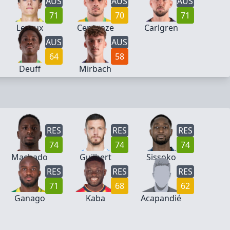
AUS
AUS
AUS
71
70
71
Leroux
Centonze
Carlgren
AUS
AUS
64
58
Deuff
Mirbach
RES
RES
RES
74
74
74
Machado
Guilbert
Sissoko
RES
RES
RES
71
68
62
Ganago
Kaba
Acapandié