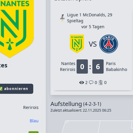
Ligue 1 McDonalds, 29
Spieltag
vor 5 Tagen
VS
Nantes
Paris
tes
0
:
6
Rerirois
Babakinho
2
0
0
 ✅ abonnieren
Aufstellung
(4-2-3-1)
Rerirois
Zuletzt aktualisiert: 22.11.2025 06:25
Blau