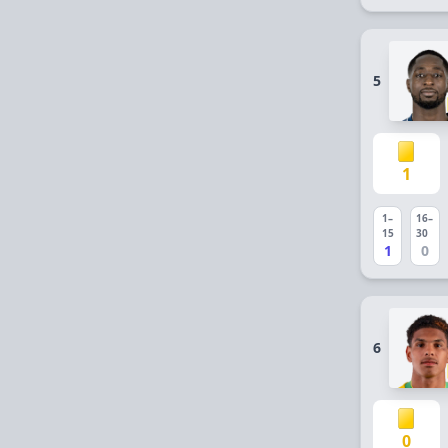
5
1
1–
16–
15
30
1
0
6
0