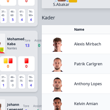
0
0
S.Abakar
31–
46–
61–
76–
45
60
75
90+
Kader
3
5
4
4
Name
Mohamed
Tore
Assists
Alexis Mirbach
Kaba
13
0
Nantes
Patrik Carlgren
0
0
31–
46–
61–
76–
45
60
75
90+
Anthony Lopes
1
0
1
4
Kelvin Amian
Johann
Tore
Assists
Lepenant