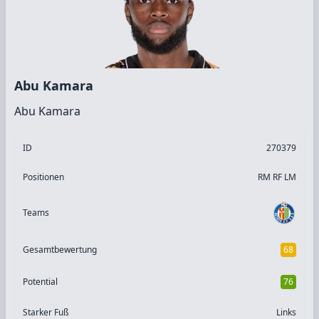
Abu Kamara
Abu Kamara
ID
270379
Positionen
RM RF LM
Teams
Gesamtbewertung
68
Potential
76
Starker Fuß
Links