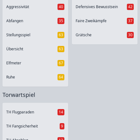
Aggressivität
40
Defensives Bewusstsein
42
Abfangen
35
Faire Zweikämpfe
37
Stellungsspiel
63
Grätsche
30
Übersicht
63
Elfmeter
67
Ruhe
64
Torwartspiel
TH Flugparaden
14
TH Fangsicherheit
9