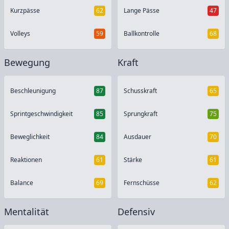
Kurzpässe
62
Lange Pässe
47
Volleys
59
Ballkontrolle
68
Bewegung
Kraft
Beschleunigung
87
Schusskraft
65
Sprintgeschwindigkeit
85
Sprungkraft
75
Beweglichkeit
84
Ausdauer
70
Reaktionen
61
Stärke
61
Balance
69
Fernschüsse
62
Mentalität
Defensiv