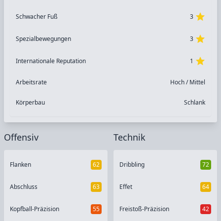
Schwacher Fuß
3
Spezialbewegungen
3
Internationale Reputation
1
Arbeitsrate
Hoch / Mittel
Körperbau
Schlank
Offensiv
Technik
Flanken
62
Dribbling
72
Abschluss
63
Effet
64
Kopfball-Präzision
55
Freistoß-Präzision
42