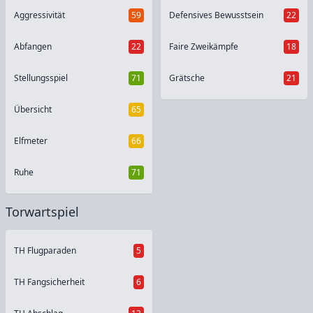
Aggressivität
59
Defensives Bewusstsein
22
Abfangen
22
Faire Zweikämpfe
18
Stellungsspiel
71
Grätsche
21
Übersicht
65
Elfmeter
66
Ruhe
71
Torwartspiel
TH Flugparaden
5
TH Fangsicherheit
6