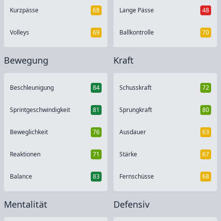
Kurzpässe
68
Lange Pässe
48
Volleys
69
Ballkontrolle
70
Bewegung
Kraft
Beschleunigung
84
Schusskraft
72
Sprintgeschwindigkeit
81
Sprungkraft
80
Beweglichkeit
76
Ausdauer
63
Reaktionen
71
Stärke
67
Balance
83
Fernschüsse
68
Mentalität
Defensiv